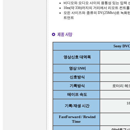
비디오와 오디오 사이의 융통성 있는 입력 
10m(약 33ft)까지의 거리에서 리모트 컨트롤
모든 사이즈와 종류의 DV(25Mb/s)로 
트먼트
Sony DV
영상신호 대역폭
영상 SN비
신호방식
기록방식
로터리 헤드 헬
테이프 속도
18
기록/재생 시간
FastForward / Rewind
Time
아날로그 (An