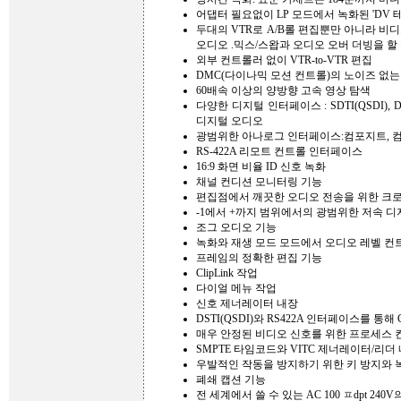
어댑터 필요없이 LP 모드에서 녹화된 'DV 
두대의 VTR로 A/B롤 편집뿐만 아니라 비
오디오 .믹스/스왑과 오디오 오버 더빙을 할
외부 컨트롤러 없이 VTR-to-VTR 편집
DMC(다이나믹 모션 컨트롤)의 노이즈 없는
60배속 이상의 양방향 고속 영상 탐색
다양한 디지털 인터페이스 : SDTI(QSDI), DSI, i
디지털 오디오
광범위한 아나로그 인터페이스:컴포지트, 컴포넌
RS-422A 리모트 컨트롤 인터페이스
16:9 화면 비율 ID 신호 녹화
채널 컨디션 모니터링 기능
편집점에서 깨끗한 오디오 전송을 위한 크
-1에서 +까지 범위에서의 광범위한 저속 디
조그 오디오 기능
녹화와 재생 모드 모드에서 오디오 레벨 컨
프레임의 정확한 편집 기능
ClipLink 작업
다이얼 메뉴 작업
신호 제너레이터 내장
DSTI(QSDI)와 RS422A 인터페이스를 통해
매우 안정된 비디오 신호를 위한 프로세스 
SMPTE 타임코드와 VITC 제너레이터/리더
우발적인 작동을 방지하기 위한 키 방지와 
폐쇄 캡션 기능
전 세계에서 쓸 수 있는 AC 100 ㅍdpt 240