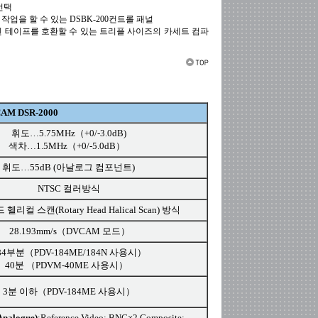
선택
 작업을 할 수 있는 DSBK-200컨트롤 패널
녹화된 테이프를 호환할 수 있는 트리플 사이즈의 카세트 컴파
CAM DSR-2000
휘도…5.75MHz（+0/-3.0dB)
색차…1.5MHz（+0/-5.0dB）
휘도…55dB (아날로그 컴포넌트)
NTSC 컬러방식
리컬 스캔(Rotary Head Halical Scan) 방식
28.193mm/s（DVCAM 모드）
4부분（PDV-184ME/184N 사용시）
40분 （PDVM-40ME 사용시）
3분 이하（PDV-184ME 사용시）
alogue)
:Reference Video: BNC×2,Composite: