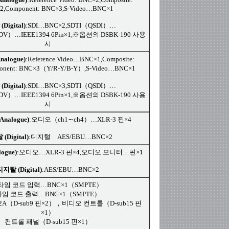
2,Component: BNC×3,S-Video…BNC×1
Digital)
:SDI…BNC×2,SDTI（QSDI）…
（DV）…IEEE1394 6Pin×1,※옵션의 DSBK-190 사용
시
alogue)
:Reference Video…BNC×1,Composite:
onent: BNC×3（Y/R-Y/B-Y）,S-Video…BNC×1
Digital)
:SDI…BNC×3,SDTI（QSDI）…
（DV）…IEEE1394 6Pin×1,※옵션의 DSBK-190 사용
시
nalogue)
:오디오（ch1∼ch4）…XLR-3 핀×4
(Digital)
:디지털 AES/EBU…BNC×2
ogue)
:오디오…XLR-3 핀×4,오디오 모니터…핀×1
지탈 (Digital)
:AES/EBU…BNC×2
임 코드 입력…BNC×1（SMPTE）
타임 코드 출력…BNC×1（SMPTE）
A（D-sub9 핀×2），비디오 컨트롤（D-sub15 핀
×1）
컨트롤 패널（D-sub15 핀×1）